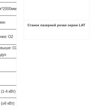
м*2000мм
3050мм*1530мм
мин
140 м/мин
Станок лазерной резки серии LAT
ниже: O2
6 кВт ниже: O2
Станок лазерной резки серии LAT
и выше: O2,
6 кВт и выше: O2,
Связаться сейчас
здух
N2, воздух
●
2G
 (1-4 кВт)
1800 кг (1-4 кВт)
 (≥6 кВт)
2500 кг (≥6 кВт)