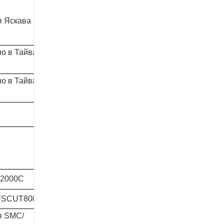
я Яскава
Япония Яскава
о в Тайване
Сделано в
Тайване HiWin
о в Тайване
Сделано в
Тайване YYC.
●
●
2000С
ФСКУТ2000С
 FSCUT8000
8 кВт: FSCUT8000
я SMC/
Япония SMC/