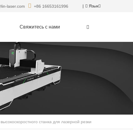
|
Язык
lin-laser.com
+86 16653161996
Свяжитесь с нами
высокоскоростного станка для лазерной резки