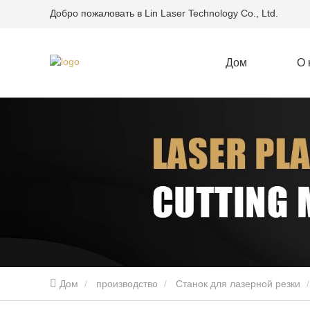
Добро пожаловать в Lin Laser Technology Co., Ltd.
Дом
О 
Дом
производство
Станок для лазерной резки