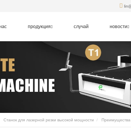
lin@
нас
продукция
случай
новости
Станок для лазерной резки высокой мощности
Преимущества 