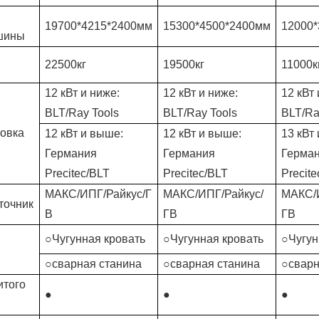
19700*4215*2400мм
15300*4500*2400мм
12000
шины
22500кг
19500кг
11000к
12 кВт и ниже:
12 кВт и ниже:
12 кВт 
BLT/Ray Tools
BLT/Ray Tools
BLT/Ra
ловка
12 кВт и выше:
12 кВт и выше:
13 кВт
Германия
Германия
Герма
Precitec/BLT
Precitec/BLT
Precit
МАКС/ИПГ/Райкус/Г
МАКС/ИПГ/Райкус/
МАКС/И
точник
В
ГВ
ГВ
○Чугунная кровать
○Чугунная кровать
○Чугун
○сварная станина
○сварная станина
○сварн
итого
●
●
●