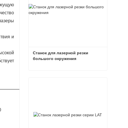
ежущую
ачество
лазеры
твия и
ысокой
Станок для лазерной резки 
большого окружения
бствует
Станок для лазерной резки большого окружения
Связаться сейчас
0
LC3015