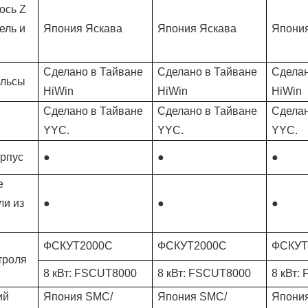
 ось Z
ель и
Япония Яскава
Япония Яскава
Япони
Сделано в Тайване
Сделано в Тайване
Сделан
ельсы
HiWin
HiWin
HiWin
Сделано в Тайване
Сделано в Тайване
Сделан
YYC.
YYC.
YYC.
рпус
●
●
●
е
ли из
●
●
●
ФСКУТ2000С
ФСКУТ2000С
ФСКУТ
троля
8 кВт: FSCUT8000
8 кВт: FSCUT8000
8 кВт:
ий
Япония SMC/
Япония SMC/
Япони