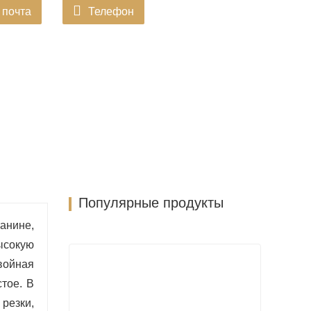
 почта
Телефон
Популярные продукты
анине,
ысокую
двойная
тое. В
резки,