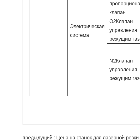
пропорцион
клапан
O2Клапан
Электрическая
управления
система
режущим га
N2Клапан
управления
режущим га
предыдущий : Цена на станок для лазерной резк