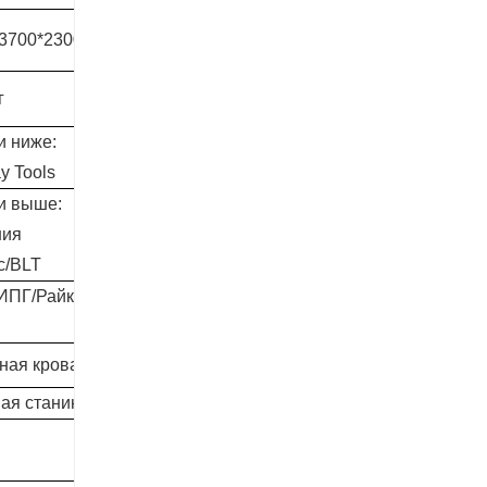
*3700*2300мм
9550*2330*2300мм
г
8300 кг
и ниже:
12 кВт и ниже:
y Tools
BLT/Ray Tools
 и выше:
14 кВт и выше:
ния
Германия
ec/BLT
Precitec/BLT
ПГ/Райкус/
МАКС/ИПГ/Райкус/
ГВ
ная кровать
○Чугунная кровать
ая станина
○сварная станина
●