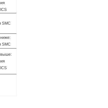
ния
Германия
ICS
AVENTICS
я SMC
Япония SMC
 ниже:
4 кВт и ниже:
я SMC
Япония SMC
6 кВт и выше:
и выше:
Германия
ния
AVENTICS
ICS